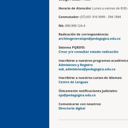
Horario de Atención:
Lunes a viernes de 8:00 
Conmutador:
(57) 601 916 9999 - 594 1894
Nit:
899.999.124-4
Radicación de correspondencia:
archivogeneralupn@pedagogica.edu.co
Sistema PQRSFD:
Crear y/o consultar estado radicación
Inscribirse a nuestros programas académico
Admisiones y Registro
sub_admisiones@pedagogica.edu.co
Inscribirse a nuestros cursos de idiomas:
Centro de Lenguas
Únicamente notificaciones judiciales:
oju@pedagogica.edu.co
Comunicarse con nosotros:
Directorio digital