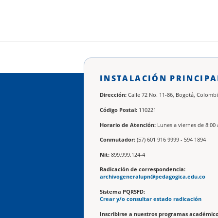
INSTALACIÓN PRINCIPA
Dirección:
Calle 72 No. 11-86, Bogotá, Colombi
Código Postal:
110221
Horario de Atención:
Lunes a viernes de 8:00 
Conmutador:
(57) 601 916 9999 - 594 1894
Nit:
899.999.124-4
Radicación de correspondencia:
archivogeneralupn@pedagogica.edu.co
Sistema PQRSFD:
Crear y/o consultar estado radicación
Inscribirse a nuestros programas académico