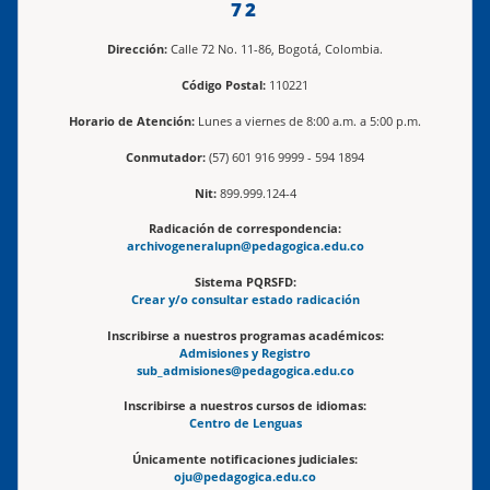
72
Dirección:
Calle 72 No. 11-86, Bogotá, Colombia.
Código Postal:
110221
Horario de Atención:
Lunes a viernes de 8:00 a.m. a 5:00 p.m.
Conmutador:
(57) 601 916 9999 - 594 1894
Nit:
899.999.124-4
Radicación de correspondencia:
archivogeneralupn@pedagogica.edu.co
Sistema PQRSFD:
Crear y/o consultar estado radicación
Inscribirse a nuestros programas académicos:
Admisiones y Registro
sub_admisiones@pedagogica.edu.co
Inscribirse a nuestros cursos de idiomas:
Centro de Lenguas
Únicamente notificaciones judiciales:
oju@pedagogica.edu.co