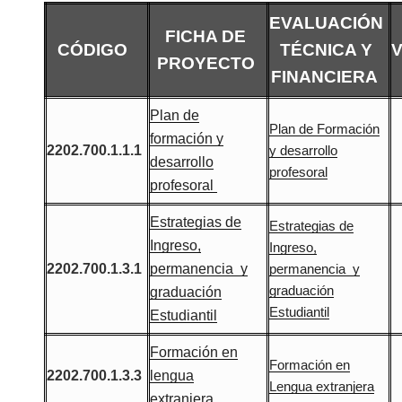
EVALUACIÓN
FICHA DE
CÓDIGO
TÉCNICA Y
PROYECTO
FINANCIERA
Plan de
Plan de Formación
formación y
2202.700.1.1.1
y desarrollo
desarrollo
profesoral
profesoral
Estrategias de
Estrategias de
Ingreso,
Ingreso,
2202.700.1.3.1
permanencia y
permanencia y
graduación
graduación
Estudiantil
Estudiantil
Formación en
Formación en
2202.700.1.3.3
lengua
Lengua extranjera
extranjera