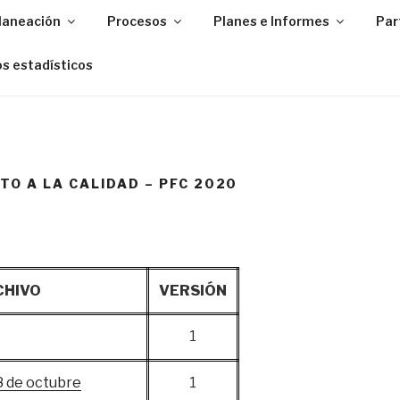
Planeación
Procesos
Planes e Informes
Par
s estadísticos
TO A LA CALIDAD – PFC 2020
CHIVO
VERSIÓN
1
8 de octubre
1