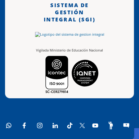
SISTEMA DE
GESTIÓN
INTEGRAL (SGI)
Vigilada Ministerio de Educación Nacional
anal
Facebook
Instagram
LinkedIn
TikTok
X
Youtube
Participe
PQRSFD